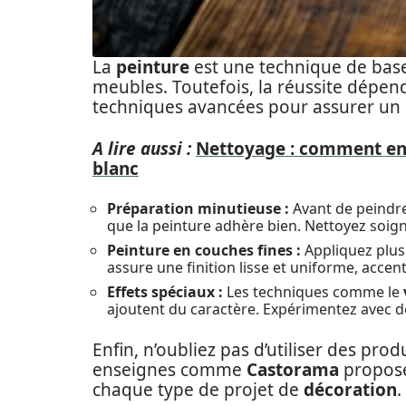
La
peinture
est une technique de base
meubles. Toutefois, la réussite dépe
techniques avancées pour assurer un r
A lire aussi :
Nettoyage : comment enl
blanc
Préparation minutieuse :
Avant de peindre
que la peinture adhère bien. Nettoyez soig
Peinture en couches fines :
Appliquez plusi
assure une finition lisse et uniforme, accen
Effets spéciaux :
Les techniques comme le
ajoutent du caractère. Expérimentez avec des
Enfin, n’oubliez pas d’utiliser des pro
enseignes comme
Castorama
propose
chaque type de projet de
décoration
.