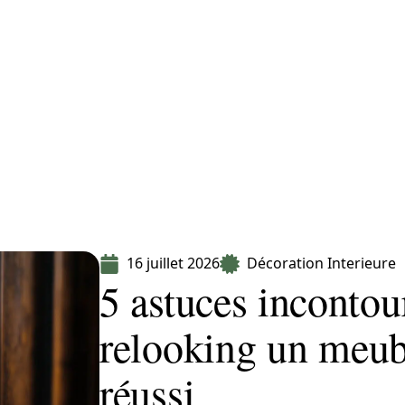
Equipement
Immo
Jardin
Maison
16 juillet 2026
Décoration Interieure
5 astuces incontou
relooking un meub
réussi