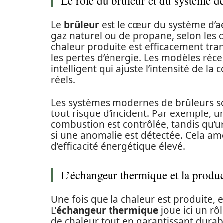
Le rôle du brûleur et du système 
Le
brûleur
est le cœur du système d’aé
gaz naturel ou de propane, selon les c
chaleur produite est efficacement tra
les pertes d’énergie. Les modèles réc
intelligent qui ajuste l’intensité de 
réels.
Les systèmes modernes de brûleurs son
tout risque d’incident. Par exemple, 
combustion est contrôlée, tandis qu’
si une anomalie est détectée. Cela amé
d’efficacité énergétique élevé.
L’échangeur thermique et la produc
Une fois que la chaleur est produite, el
L’
échangeur thermique
joue ici un rô
de chaleur tout en garantissant durabil