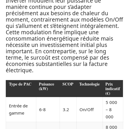
Inverter modulent leur puissance de
manière continue pour s’adapter
précisément aux besoins de chaleur du
moment, contrairement aux modèles On/Off
qui s’allument et s’éteignent intégralement.
Cette modulation fine implique une
consommation énergétique réduite mais
nécessite un investissement initial plus
important. En contrepartie, sur le long
terme, le surcoût est compensé par des
économies substantielles sur la facture
électrique.
Type de PAC
Puisance
SCOP
Technologie
Prix
(kW)
indicatif
(€)
5 000
Entrée de
6-8
3.2
On/Off
– 8
gamme
000
8 000