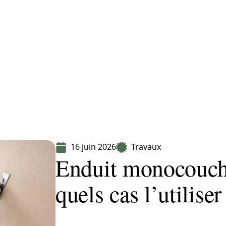
Equipement
Immo
Jardin
Maison
16 juin 2026
Travaux
Enduit monocouche
quels cas l’utiliser