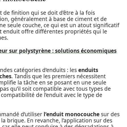
de finition qui se doit d’être à la fois
tion, généralement à base de ciment et de
e seule couche, ce qui est un atout significatif
t enduit offre différentes propriétés qui le
ues.
eur sur polystyrène : solutions économiques
des catégories d’enduits : les
enduits
ches
. Tandis que les premiers nécessitent
plifie la tâche en se posant en une seule
e pas qu’il soit compatible avec tous types de
a compatibilité de l’enduit avec le type de
mmandé d’utiliser
l’enduit monocouche
sur des
a brique. En revanche, l’application sur des
, car elle peut conduire à des dégradations à