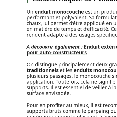
Un
enduit monocouche
est un produit 
performant et polyvalent. Sa formula
chaux, lui permet d’être appliqué en un
en matière de temps et d’efficacité. Ce
rendent adapté à des usages spécifiq
A découvrir également :
Enduit extéri
pour auto-constructeurs
On distingue principalement deux gran
traditionnels
et les
enduits monocou
plusieurs passages, le monocouche sim
application. Toutefois, cela ne signifi
supports. Il est essentiel de veiller à l
surface envisagée.
Pour en profiter au mieux, il est reco
supports bruts comme le parpaing ou l
matériaux comme le placo est à éviter